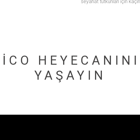
seyahat tutkunları için kaçır
SICO HEYECANINI
YAŞAYIN