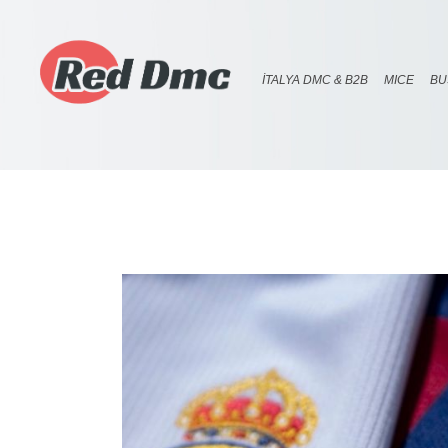
İTALYA DMC & B2B
MICE
BU