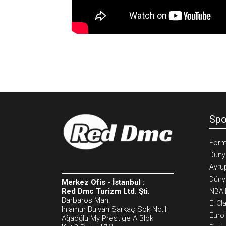
Spo
Form
Düny
Avrup
Dünya
Merkez Ofis - İstanbul :
Red Dmc Turizm Ltd. Şti.
NBA B
Barbaros Mah.
El Cl
Ihlamur Bulvarı Sarkaç Sok No:1
Eurol
Ağaoğlu My Prestige A Blok