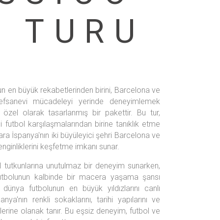
 TURU
un en büyük rekabetlerinden birini, Barcelona ve
efsanevi mücadeleyi yerinde deneyimlemek
n özel olarak tasarlanmış bir pakettir. Bu tur,
 futbol karşılaşmalarından birine tanıklık etme
cılara İspanya'nın iki büyüleyici şehri Barcelona ve
zenginliklerini keşfetme imkanı sunar.
l tutkunlarına unutulmaz bir deneyim sunarken,
utbolunun kalbinde bir macera yaşama şansı
ın dünya futbolunun en büyük yıldızlarını canlı
anya'nın renkli sokaklarını, tarihi yapılarını ve
erine olanak tanır. Bu eşsiz deneyim, futbol ve