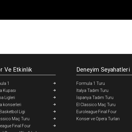
r Ve Etkinlik
Deneyim Seyahatleri
ula 1
Formula 1 Turu
a Kupası
İtalya Tadım Turu
a Ligleri
İspanya Tadım Turu
 konserleri
El Classico Maç Turu
asketbol Ligi
Euroleague Final Four
assico Maç Turu
Konser ve Opera Turları
eague Final Four