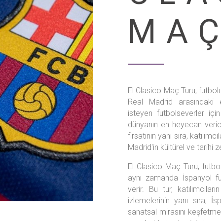
MAÇ
El Clasico Maç Turu, futbol
Real Madrid arasındaki 
isteyen futbolseverler içi
dünyanın en heyecan verici
fırsatının yanı sıra, katılım
Madrid'in kültürel ve tarihi 
El Clasico Maç Turu, futbo
aynı zamanda İspanyol f
verir. Bu tur, katılımcılar
izlemelerinin yanı sıra, İsp
sanatsal mirasını keşfetmel