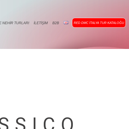
E NEHIR TURLARI
İLETIŞIM
B2B
RED DMC İTALYA TUR KATALOĞU
SSICO