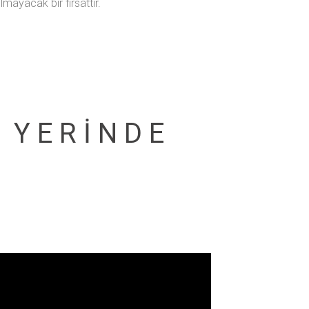
ılmayacak bir fırsattır.
 YERİNDE