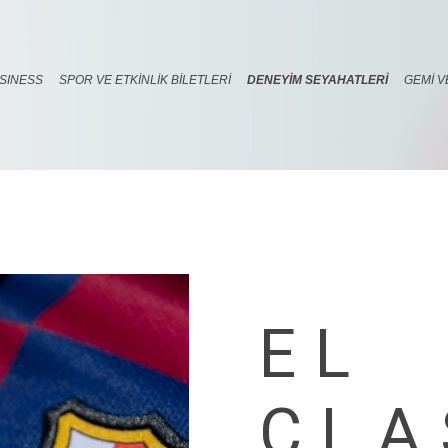
SINESS
SPOR VE ETKINLIK BILETLERI
DENEYIM SEYAHATLERI
GEMI V
EL
CLA