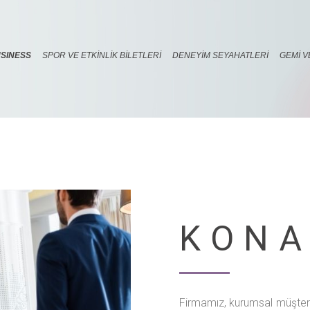
SINESS
SPOR VE ETKINLIK BILETLERI
DENEYIM SEYAHATLERI
GEMI V
KON
Firmamız, kurumsal müşteri