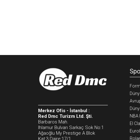
Spo
Form
Düny
Avrup
Dünya
Merkez Ofis - İstanbul :
Red Dmc Turizm Ltd. Şti.
NBA B
Barbaros Mah.
El Cl
Ihlamur Bulvarı Sarkaç Sok No:1
Eurol
Ağaoğlu My Prestige A Blok
Kat:3 Daire:17/1
Rola