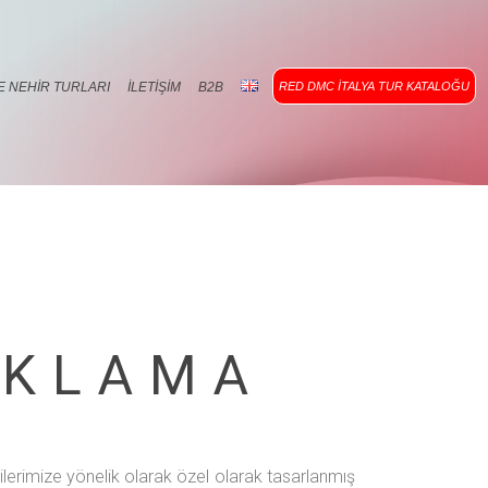
E NEHIR TURLARI
İLETIŞIM
B2B
RED DMC İTALYA TUR KATALOĞU
AKLAMA
lerimize yönelik olarak özel olarak tasarlanmış