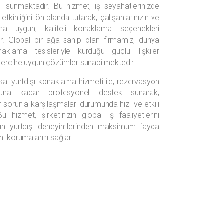
i sunmaktadır. Bu hizmet, iş seyahatlerinizde
etkinliğini ön planda tutarak, çalışanlarınızın ve
larına uygun, kaliteli konaklama seçenekleri
. Global bir ağa sahip olan firmamız, dünya
klama tesisleriyle kurduğu güçlü ilişkiler
tercihe uygun çözümler sunabilmektedir.
l yurtdışı konaklama hizmeti ile, rezervasyon
nuna kadar profesyonel destek sunarak,
r sorunla karşılaşmaları durumunda hızlı ve etkili
hizmet, şirketinizin global iş faaliyetlerini
nızın yurtdışı deneyimlerinden maksimum fayda
nı korumalarını sağlar.