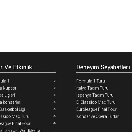
r Ve Etkinlik
Deneyim Seyahatleri
ula 1
Formula 1 Turu
a Kupası
İtalya Tadım Turu
a Ligleri
İspanya Tadım Turu
 konserleri
El Classico Maç Turu
asketbol Ligi
Euroleague Final Four
assico Maç Turu
Konser ve Opera Turları
eague Final Four
nd Garros, Windbledon