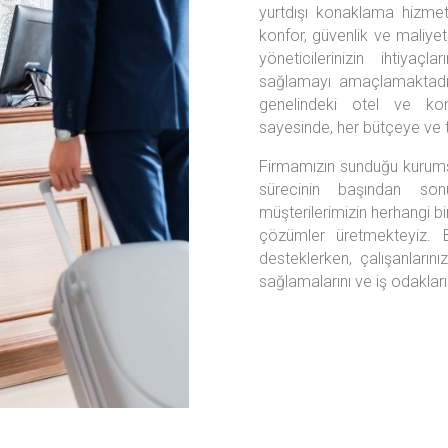
yurtdışı konaklama hizmet
konfor, güvenlik ve maliyet 
yöneticilerinizin ihtiyaç
sağlamayı amaçlamaktadır
genelindeki otel ve kona
sayesinde, her bütçeye ve 
Firmamızın sunduğu kurumsa
sürecinin başından so
müşterilerimizin herhangi bi
çözümler üretmekteyiz. Bu 
desteklerken, çalışanları
sağlamalarını ve iş odakları